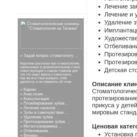
Лечение за
Лечение и 
Удаление з
Имплантац
Художестве
Отбеливан
Протезиров
»
Задай вопрос стоматологу ...
Протезиров
Короткие рассказы про стоматологию,
написанные в развлекательном стиле,
Детская ст
повествующие о самом главном для
тех кто ищет врача-стоматолога.
Как же все-таки выбрать себе
дантиста, и не пожалеть об этом.
Описание клин
»
Кариес ...
Стоматологичес
»
Анестезия ...
протезирование
»
Консультация ...
»
Пломбирование зубов ...
прикуса у дете
»
Лечение каналов ...
мировым станд
»
Зубы и самочувствие ...
»
Удаление зубов ...
»
Протезирование зубов ...
Ценовая катег
»
Металлокерамика ...
»
Отбеливание ...
Установка 
»
Вениры ...