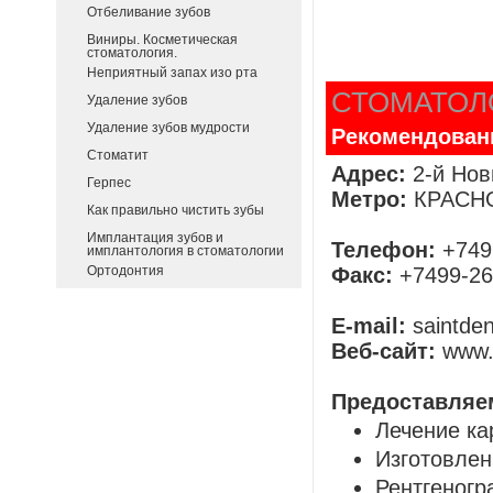
Отбеливание зубов
Виниры. Косметическая
стоматология.
Неприятный запах изо рта
СТОМАТОЛ
Удаление зубов
Удаление зубов мудрости
Рекомендован
Стоматит
Адрес:
2-й Нов
Герпес
Метро:
КРАСН
Как правильно чистить зубы
Имплантация зубов и
Телефон:
+749
имплантология в стоматологии
Факс:
+7499-26
Ортодонтия
E-mail:
saintde
Веб-сайт:
www.
Предоставляе
Лечение ка
Изготовлен
Рентгеногр