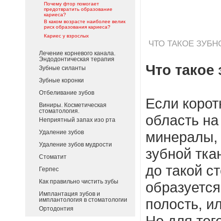
Почему фтор помогает
предотвратить образование
кариеса?
В каком возрасте наиболее велик
риск образования кариеса?
Кариес у взрослых
ЧТО ТАКОЕ ЗУБН
Лечение корневого канала.
Эндодонтическая терапия
Что такое
Зубные силанты
Зубные коронки
Отбеливание зубов
Если коротк
Виниры. Косметическая
стоматология.
область на 
Неприятный запах изо рта
минералы,
Удаление зубов
Удаление зубов мудрости
зубной тка
Стоматит
до такой ст
Герпес
Как правильно чистить зубы
образуется
Имплантация зубов и
полость, ил
имплантология в стоматологии
Ортодонтия
Но для тог