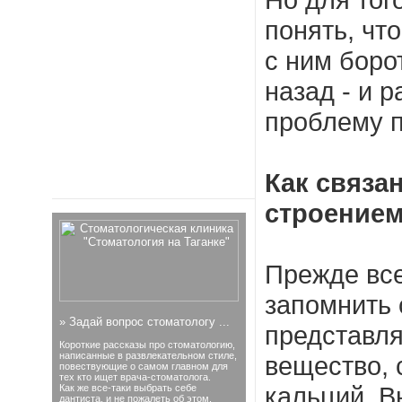
понять, что
с ним боро
назад - и 
проблему 
Как связан
строением
Прежде все
запомнить 
»
Задай вопрос стоматологу ...
представля
Короткие рассказы про стоматологию,
написанные в развлекательном стиле,
вещество,
повествующие о самом главном для
тех кто ищет врача-стоматолога.
кальций. В
Как же все-таки выбрать себе
дантиста, и не пожалеть об этом.