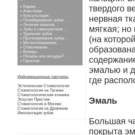
твердого в
»
Кариес ...
»
Анестезия ...
»
Консультация ...
нервная тка
»
Пломбирование зубов ...
»
Лечение каналов ...
мягкая; но
»
Зубы и самочувствие ...
»
Удаление зубов ...
(на которой
»
Протезирование зубов ...
»
Металлокерамика ...
образована
»
Отбеливание ...
»
Вениры ...
»
Пломбы или вкладки? ...
содержание
»
Гарантии ...
эмалью и д
Информационные партнеры
где распол
Эстетическая Стоматология
Стоматология на Таганке
Стоматологическая клиника
Эмаль
Эскулап Престиж
Стоматология в Москве
Стоматология на Дровяном
Имплантация зубов
Бoльшая ча
покрыта эм