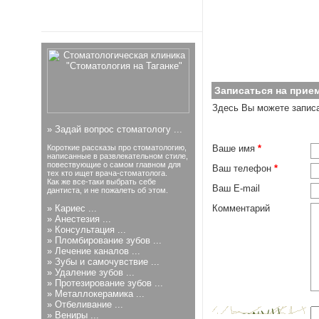
Записаться на прие
Здесь Вы можете записа
»
Задай вопрос стоматологу ...
Короткие рассказы про стоматологию,
Ваше имя
*
написанные в развлекательном стиле,
повествующие о самом главном для
Ваш телефон
*
тех кто ищет врача-стоматолога.
Как же все-таки выбрать себе
Ваш E-mail
дантиста, и не пожалеть об этом.
»
Кариес ...
Комментарий
»
Анестезия ...
»
Консультация ...
»
Пломбирование зубов ...
»
Лечение каналов ...
»
Зубы и самочувствие ...
»
Удаление зубов ...
»
Протезирование зубов ...
»
Металлокерамика ...
»
Отбеливание ...
»
Вениры ...